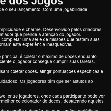
e dos Jogos
sde o seu lançamento. Com uma jogabilidade
mplicidade e charme. Desenvolvido pelos criadores
fiador que prende a atenção do jogador.
de completar uma série de missões que testam suas
ornam esta experiência inesquecível.
o principal é coletar o máximo de doces enquanto
ciente o jogador consegue cumprir suas tarefas,
sam coletar doces, atingir pontuações específicas e
idadoso. Os jogadores têm que ser astutos ao
el entre jogadores, onde cada participante pode ver
e 'melhor colecionador de doces', destacando aqueles