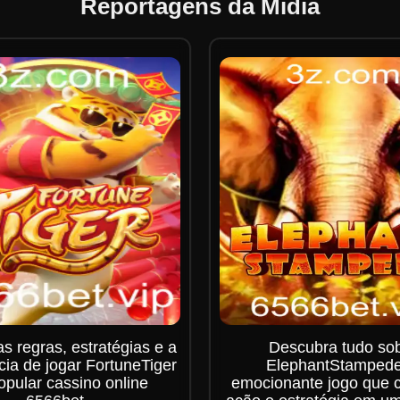
Reportagens da Mídia
as regras, estratégias e a
Descubra tudo so
cia de jogar FortuneTiger
ElephantStampede
opular cassino online
emocionante jogo que 