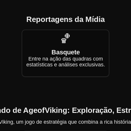
Reportagens da Mídia
🏀
Basquete
Entre na ação das quadras com
estatísticas e análises exclusivas.
o de AgeofViking: Exploração, Estr
iking, um jogo de estratégia que combina a rica histó