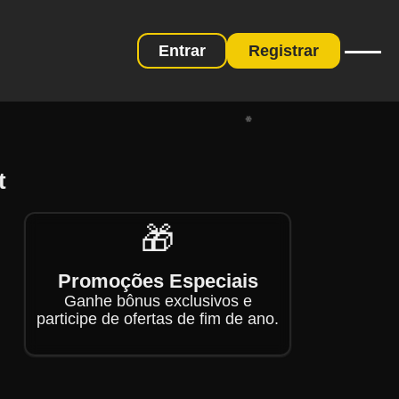
❄
Entrar
Registrar
❄
❄
t
❄
🎁
Promoções Especiais
Ganhe bônus exclusivos e
participe de ofertas de fim de ano.