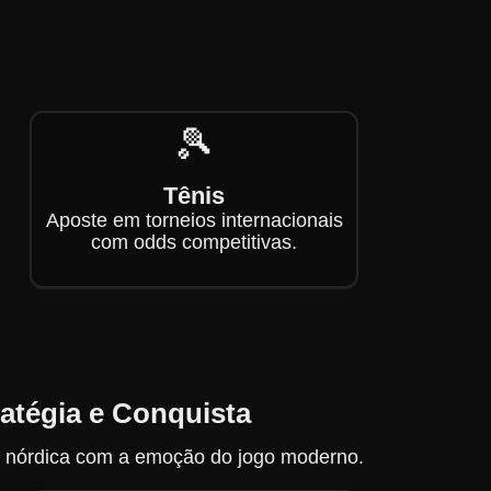
🎾
Tênis
Aposte em torneios internacionais
com odds competitivas.
atégia e Conquista
ria nórdica com a emoção do jogo moderno.