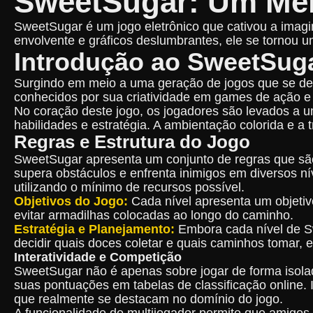
SweetSugar: Um Me
SweetSugar é um jogo eletrônico que cativou a imag
envolvente e gráficos deslumbrantes, ele se tornou um
Introdução ao SweetSug
Surgindo em meio a uma geração de jogos que se des
conhecidos por sua criatividade em games de ação e
No coração deste jogo, os jogadores são levados a u
habilidades e estratégia. A ambientação colorida e a
Regras e Estrutura do Jogo
SweetSugar apresenta um conjunto de regras que são 
supera obstáculos e enfrenta inimigos em diversos ní
utilizando o mínimo de recursos possível.
Objetivos do Jogo:
Cada nível apresenta um objetivo
evitar armadilhas colocadas ao longo do caminho.
Estratégia e Planejamento:
Embora cada nível de Sw
decidir quais doces coletar e quais caminhos tomar, 
Interatividade e Competição
SweetSugar não é apenas sobre jogar de forma isolad
suas pontuações em tabelas de classificação online. 
que realmente se destacam no domínio do jogo.