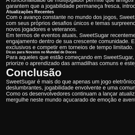
A funcionalidade de multijogador permite que amigos 
garantem que a jogabilidade permaneça fresca, intro
Atualizações Recentes
Com o avanço constante no mundo dos jogos, SweetSu
com seus próprios desafios únicos e temas surpreende
novos jogadores e veteranos.
Em termos de eventos atuais, SweetSugar recenteme
engajamento dentro de sua crescente comunidade. E
exclusivos e competir em torneios de tempo limitado.
Dicas para Novatos no Mundial de Doces
Para aqueles que estão começando em SweetSugar, aq
priorize o aprendizado das armadilhas comuns e este
Conclusão
SweetSugar é mais do que apenas um jogo eletrônico
deslumbrantes, jogabilidade envolvente e uma comun
Como os desenvolvedores continuam a lançar atualiza
mergulhe neste mundo açucarado de emoção e avent