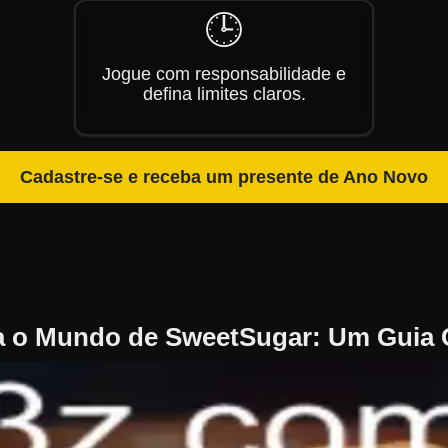
🕒
Jogue com responsabilidade e
defina limites claros.
Cadastre-se e receba um presente de Ano Novo
 o Mundo de SweetSugar: Um Guia