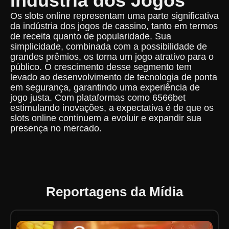
Indústria dos Jogos
Os slots online representam uma parte significativa
da indústria dos jogos de cassino, tanto em termos
de receita quanto de popularidade. Sua
simplicidade, combinada com a possibilidade de
grandes prêmios, os torna um jogo atrativo para o
público. O crescimento desse segmento tem
levado ao desenvolvimento de tecnologia de ponta
em segurança, garantindo uma experiência de
jogo justa. Com plataformas como 6566bet
estimulando inovações, a expectativa é de que os
slots online continuem a evoluir e expandir sua
presença no mercado.
Reportagens da Mídia