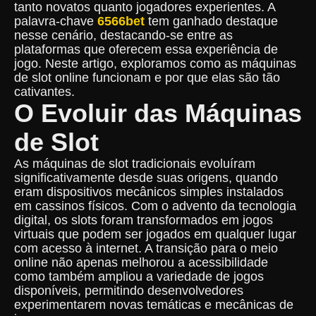
tanto novatos quanto jogadores experientes. A
palavra-chave
6566bet
tem ganhado destaque
nesse cenário, destacando-se entre as
plataformas que oferecem essa experiência de
jogo. Neste artigo, exploramos como as máquinas
de slot online funcionam e por que elas são tão
cativantes.
O Evoluir das Máquinas
de Slot
As máquinas de slot tradicionais evoluíram
significativamente desde suas origens, quando
eram dispositivos mecânicos simples instalados
em cassinos físicos. Com o advento da tecnologia
digital, os slots foram transformados em jogos
virtuais que podem ser jogados em qualquer lugar
com acesso à internet. A transição para o meio
online não apenas melhorou a acessibilidade
como também ampliou a variedade de jogos
disponíveis, permitindo desenvolvedores
experimentarem novas temáticas e mecânicas de