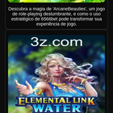
Descubra a magia de 'ArcaneBeauties', um jogo
de role-playing deslumbrante, e como o uso
estratégico de 6566bet pode transformar sua
experiência de jogo.