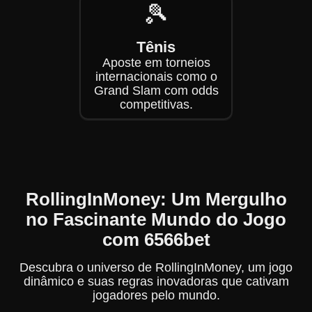
🎾
Tênis
Aposte em torneios
internacionais como o
Grand Slam com odds
competitivas.
RollingInMoney: Um Mergulho
no Fascinante Mundo do Jogo
com 6566bet
Descubra o universo de RollingInMoney, um jogo
dinâmico e suas regras inovadoras que cativam
jogadores pelo mundo.