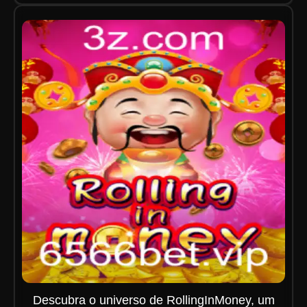
Descubra o universo de RollingInMoney, um