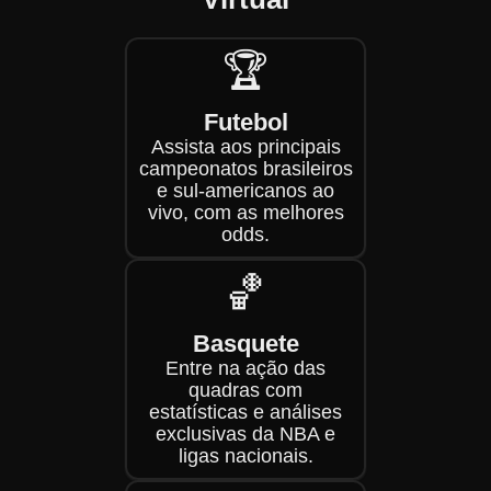
🏆
Futebol
Assista aos principais
campeonatos brasileiros
e sul-americanos ao
vivo, com as melhores
odds.
🏀
Basquete
Entre na ação das
quadras com
estatísticas e análises
exclusivas da NBA e
ligas nacionais.