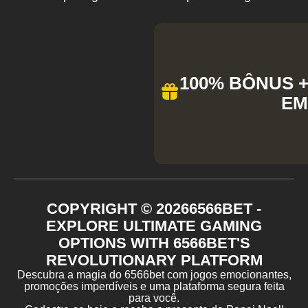
100% BÔNUS + 
EM
COPYRIGHT ©
2026
6566BET -
EXPLORE ULTIMATE GAMING
OPTIONS WITH 6566BET'S
REVOLUTIONARY PLATFORM
Descubra a magia do 6566bet com jogos emocionantes,
promoções imperdíveis e uma plataforma segura feita
para você.