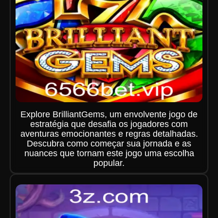
Explore BrilliantGems, um envolvente jogo de
estratégia que desafia os jogadores com
aventuras emocionantes e regras detalhadas.
Descubra como começar sua jornada e as
nuances que tornam este jogo uma escolha
popular.