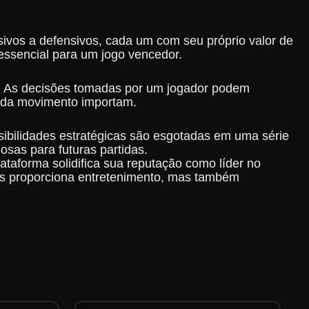
ivos a defensivos, cada um com seu próprio valor de
essencial para um jogo vencedor.
as. As decisões tomadas por um jogador podem
cada movimento importam.
ibilidades estratégicas são esgotadas em uma série
osas para futuras partidas.
plataforma solidifica sua reputação como líder no
nas proporciona entretenimento, mas também