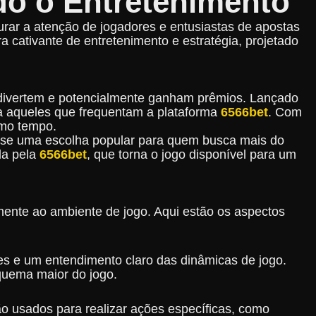
o o Entretenimento
rar a atenção de jogadores e entusiastas de apostas
a cativante de entretenimento e estratégia, projetado
 divertem e potencialmente ganham prêmios. Lançado
ra aqueles que frequentam a plataforma
6566bet
. Com
smo tempo.
-se uma escolha popular para quem busca mais do
da pela
6566bet
, que torna o jogo disponível para um
mente ao ambiente de jogo. Aqui estão os aspectos
es e um entendimento claro das dinâmicas de jogo.
quema maior do jogo.
ão usados para realizar ações específicas, como