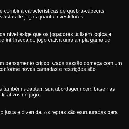
e combina características de quebra-cabeças
siastas de jogos quanto investidores.
 nível exige que os jogadores utilizem lógica e
de intrínseca do jogo cativa uma ampla gama de
uerem pensamento crítico. Cada sessão começa com um
 conforme novas camadas e restrições são
, mas também adaptam sua abordagem com base nas
icativos no jogo.
 justa e divertida. As regras são estruturadas para