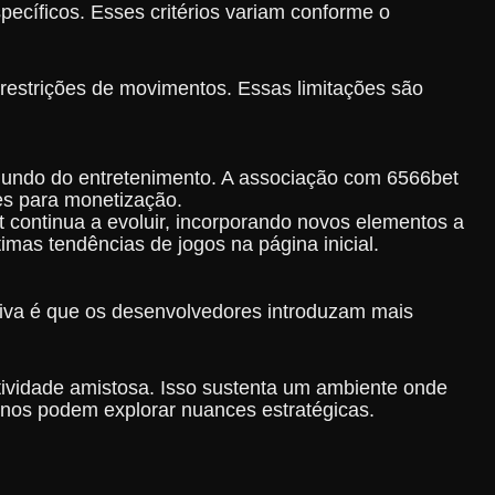
specíficos. Esses critérios variam conforme o
e restrições de movimentos. Essas limitações são
mundo do entretenimento. A associação com 6566bet
es para monetização.
 continua a evoluir, incorporando novos elementos a
mas tendências de jogos na página inicial.
iva é que os desenvolvedores introduzam mais
itividade amistosa. Isso sustenta um ambiente onde
nos podem explorar nuances estratégicas.