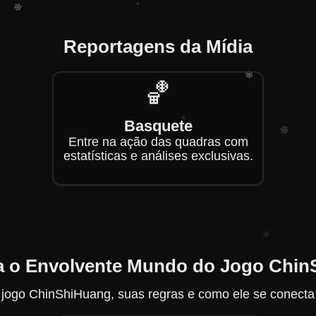
Reportagens da Mídia
❄
❄
❄
🏀
❄
Basquete
Entre na ação das quadras com
estatísticas e análises exclusivas.
❄
❄
❄
a o Envolvente Mundo do Jogo Chin
e jogo ChinShiHuang, suas regras e como ele se conecta
❄