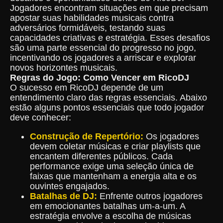
Jogadores encontram situações em que precisam
apostar suas habilidades musicais contra
adversários formidáveis, testando suas
capacidades criativas e estratégia. Esses desafios
são uma parte essencial do progresso no jogo,
incentivando os jogadores a arriscar e explorar
novos horizontes musicais.
Regras do Jogo: Como Vencer em RicoDJ
O sucesso em RicoDJ depende de um
entendimento claro das regras essenciais. Abaixo
estão alguns pontos essenciais que todo jogador
deve conhecer:
Construção de Repertório:
Os jogadores
devem coletar músicas e criar playlists que
encantem diferentes públicos. Cada
performance exige uma seleção única de
faixas que mantenham a energia alta e os
ouvintes engajados.
Batalhas de DJ:
Enfrente outros jogadores
em emocionantes batalhas um-a-um. A
estratégia envolve a escolha de músicas