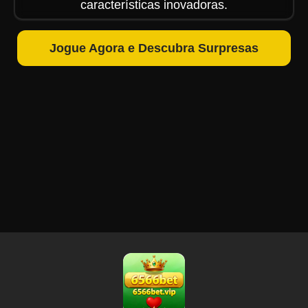
características inovadoras.
Jogue Agora e Descubra Surpresas