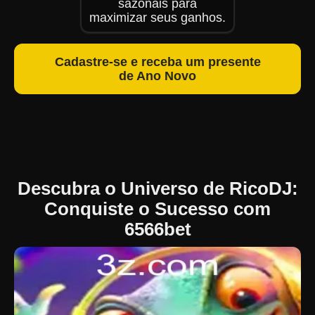
sazonais para
maximizar seus ganhos.
Cadastre-se e receba um presente
de Ano Novo
Descubra o Universo de RicoDJ:
Conquiste o Sucesso com
6566bet