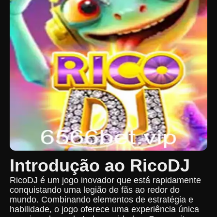
Introdução ao RicoDJ
RicoDJ é um jogo inovador que está rapidamente
conquistando uma legião de fãs ao redor do
mundo. Combinando elementos de estratégia e
habilidade, o jogo oferece uma experiência única