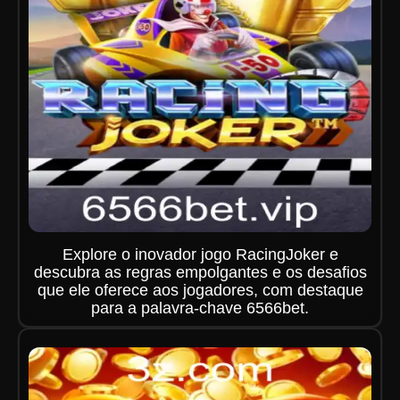
Explore o inovador jogo RacingJoker e
descubra as regras empolgantes e os desafios
que ele oferece aos jogadores, com destaque
para a palavra-chave 6566bet.