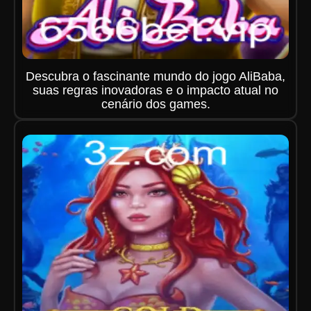
Descubra o fascinante mundo do jogo AliBaba,
suas regras inovadoras e o impacto atual no
cenário dos games.