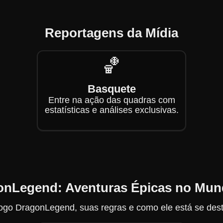
Reportagens da Mídia
🏀
Basquete
Entre na ação das quadras com
estatísticas e análises exclusivas.
onLegend: Aventuras Épicas no Mun
ogo DragonLegend, suas regras e como ele está se dest