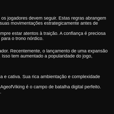
dos os jogadores devem seguir. Estas regras abrangem
z suas movimentações estrategicamente antes de
pre estar atentos à traição. A confiança é preciosa
para o trono nórdico.
irador. Recentemente, o lançamento de uma expansão
. Isso tem aumentado a popularidade do jogo,
fia e cativa. Sua rica ambientação e complexidade
geofViking é o campo de batalha digital perfeito.
.