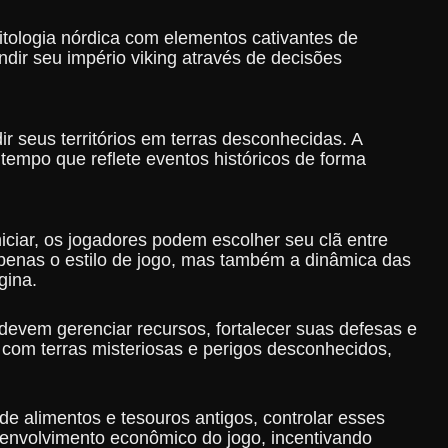
tologia nórdica com elementos cativantes de
ndir seu império viking através de decisões
seus territórios em terras desconhecidas. A
tempo que reflete eventos históricos de forma
ciar, os jogadores podem escolher seu clã entre
apenas o estilo de jogo, mas também a dinâmica das
gina.
devem gerenciar recursos, fortalecer suas defesas e
 com terras misteriosas e perigos desconhecidos,
e alimentos e tesouros antigos, controlar esses
envolvimento econômico do jogo, incentivando