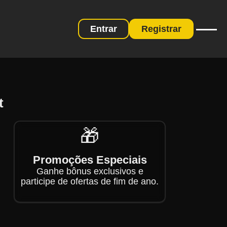
Entrar
Registrar
❄
❄
t
🎁
Promoções Especiais
Ganhe bônus exclusivos e
participe de ofertas de fim de ano.