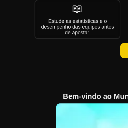
📖
Estude as estatísticas e o
desempenho das equipes antes
de apostar.
Bem-vindo ao Mund