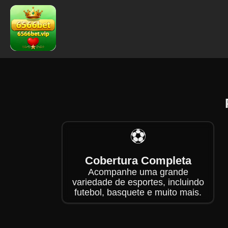
❄
❄
❄
❄
⚽
Cobertura Completa
Acompanhe uma grande
variedade de esportes, incluindo
futebol, basquete e muito mais.